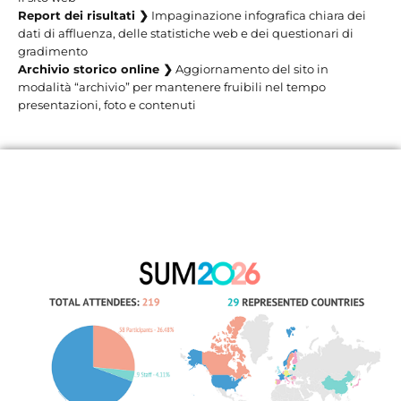
funzione
Report dei risultati ❯
Impaginazione infografica chiara dei
del suo
dati di affluenza, delle statistiche web e dei questionari di
gradimento
riutilizzo
Archivio storico online ❯
Aggiornamento del sito in
modalità “archivio” per mantenere fruibili nel tempo
presentazioni, foto e contenuti
PROGETTO
VINCITORE
DEL
1°PREMIO