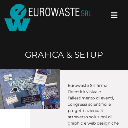
GRAFICA & SETUP
Eurowaste Srl firma
l’identità visiva e
l’allestimento di eventi,
congressi scientifici e
progetti aziendali
attraverso soluzioni di
graphic e web design che