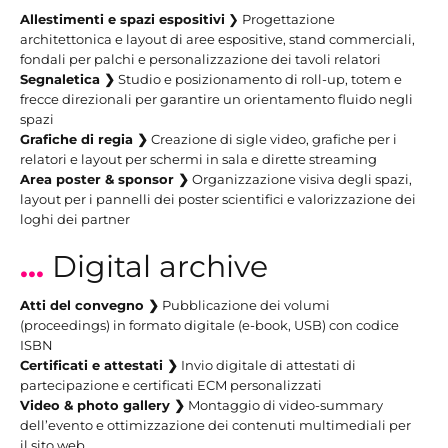
Allestimenti e spazi espositivi
❯ Progettazione
architettonica e layout di aree espositive, stand commerciali,
Dalle
fondali per palchi e personalizzazione dei tavoli relatori
serre alle
Segnaletica ❯
Studio e posizionamento di roll-up, totem e
piastre
frecce direzionali per garantire un orientamento fluido negli
coltivate
spazi
Grafiche di regia ❯
Creazione di sigle video, grafiche per i
attraverso
relatori e layout per schermi in sala e dirette streaming
percorsi
Area poster & sponsor ❯
Organizzazione visiva degli spazi,
e
layout per i pannelli dei poster scientifici e valorizzazione dei
loghi dei partner
situazioni
differenti.
...
Digital archive
Quando
l'ampliamento
Atti del convegno ❯
Pubblicazione dei volumi
(proceedings) in formato digitale (e-book, USB) con codice
di una
ISBN
discarica
Certificati e attestati ❯
Invio digitale di attestati di
viene
partecipazione e certificati ECM personalizzati
pensato
Video & photo gallery ❯
Montaggio di video-summary
dell’evento e ottimizzazione dei contenuti multimediali per
in
il sito web