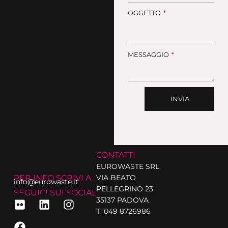
OGGETTO
MESSAGGIO
INVIA
CONTATTI
EUROWASTE SRL
PER INFO SCRIVI A
VIA BEATO
info@eurowaste.it
PELLEGRINO 23
SEGUICI SUI SOCIAL
35137 PADOVA
T. 049 8726986